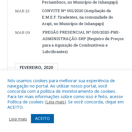
Pernambuco, no Município de Inhangapi)
CONVITE Nº 001/2020 (Ampliação da
MAR 23
E.M.E.F. Tiradentes, na comunidade do
Arajó, no Município de Inhangapi)
PREGÃO PRESENCIAL Nº 005/2020-PMI-
MAR 09
ADMINISTRAÇÃO-SRP (Registro de Preços
para a Aquisição de Combustíveis e
Lubrificantes)
FEVEREIRO, 2020
Nós usamos cookies para melhorar sua experiência de
PREGÃO PRESENCIAL Nº 004/2020-PMI-
FEV 13
navegação no portal. Ao utilizar nosso portal, você
ADMINISTRAÇÃO-SRP
concorda com a política de monitoramento de cookies.
Para ter mais informações sobre como isso é feito, acesse
CHAMADA PÚBLICA Nº 001/2020
FEV 13
Política de cookies (
Leia mais
). Se você concorda, clique em
ACEITO.
PREGÃO PRESENCIAL Nº 003/2020-PMI-
FEV 10
ADMINISTRAÇÃO-SRP
ACEITO
Leia mais
PREGÃO PRESENCIAL Nº 002/2020-PMI-
FEV 10
EDUCAÇÃO-SRP