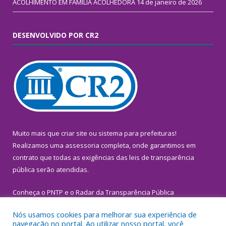
ACOLHIMENTO EM FAMÍLIA ACOLHEDORA
14 de janeiro de 2026
DESENVOLVIDO POR CR2
Muito mais que
criar site
ou
sistema para prefeituras
!
Realizamos uma
assessoria
completa, onde garantimos em
contrato que todas as exigências das
leis de transparência
pública
serão atendidas.
Conheça o
PNTP
e o
Radar da Transparência Pública
Nós usamos cookies para melhorar sua experiência de
navegação no portal. Ao utilizar nosso portal, você