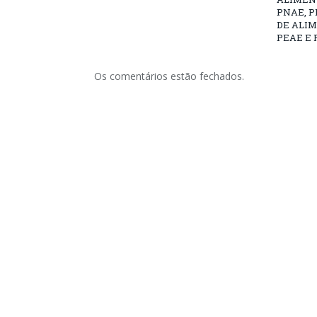
PNAE, 
DE ALI
PEAE E 
Os comentários estão fechados.