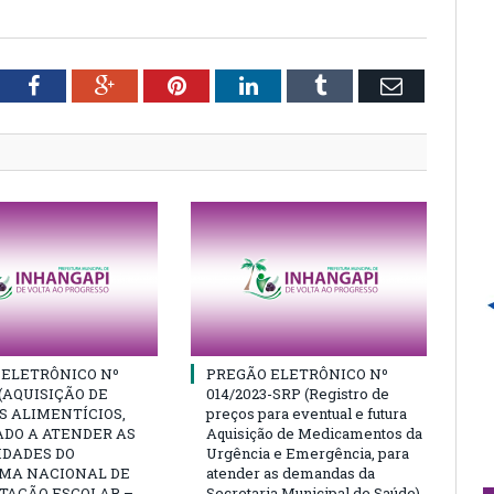
tter
Facebook
Google+
Pinterest
LinkedIn
Tumblr
Email
 ELETRÔNICO Nº
PREGÃO ELETRÔNICO Nº
 (AQUISIÇÃO DE
014/2023-SRP (Registro de
 ALIMENTÍCIOS,
preços para eventual e futura
ADO A ATENDER AS
Aquisição de Medicamentos da
IDADES DO
Urgência e Emergência, para
MA NACIONAL DE
atender as demandas da
TAÇÃO ESCOLAR –
Secretaria Municipal de Saúde)