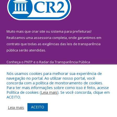
Muito mais que
criar site
ou
sistema para prefeituras
!
Realizamos uma
assessoria
completa, onde garantimos em
contrato que todas as exigências das
leis de transparência
pública
serão atendidas.
Conheça o
PNTP
e o
Radar da Transparência Pública
Nós usamos cookies para melhorar sua experiência de
navegação no portal. Ao utilizar nosso portal, você
concorda com a política de monitoramento de cookies.
Para ter mais informações sobre como isso é feito, acesse
Todos os direitos reservados a Prefeitura Municipal de
Política de cookies (
Leia mais
). Se você concorda, clique em
Inhangapi.
ACEITO.
Mapa do Site
Acessar Área Administrativa
ACEITO
Leia mais
Acessar Webmail