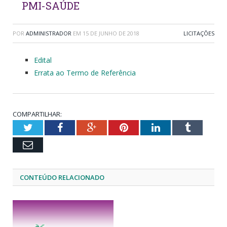
PMI-SAÚDE
POR
ADMINISTRADOR
EM
15 DE JUNHO DE 2018
LICITAÇÕES
Edital
Errata ao Termo de Referência
COMPARTILHAR:
Twitter
Facebook
Google+
Pinterest
LinkedIn
Tumblr
Email
CONTEÚDO RELACIONADO