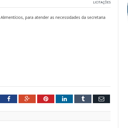
LICITAÇÕES
Alimentícios, para atender as necessidades da secretaria
tter
Facebook
Google+
Pinterest
LinkedIn
Tumblr
Email