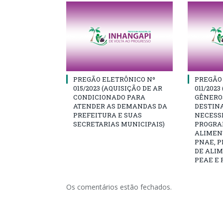
PREGÃO ELETRÔNICO Nº
PREGÃO
015/2023 (AQUISIÇÃO DE AR
011/2023
CONDICIONADO PARA
GÊNEROS
ATENDER AS DEMANDAS DA
DESTIN
PREFEITURA E SUAS
NECESS
SECRETARIAS MUNICIPAIS)
PROGRA
ALIMEN
PNAE, 
DE ALI
PEAE E 
Os comentários estão fechados.