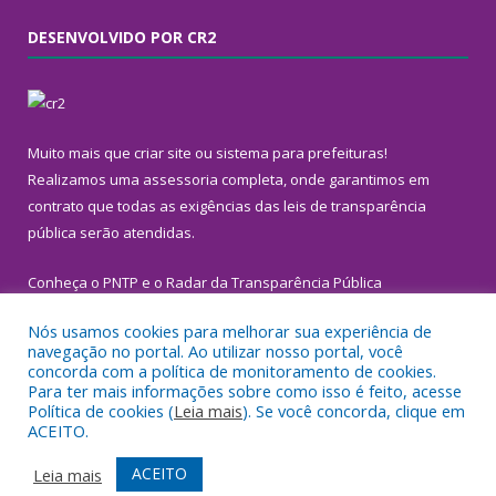
DESENVOLVIDO POR CR2
Muito mais que
criar site
ou
sistema para prefeituras
!
Realizamos uma
assessoria
completa, onde garantimos em
contrato que todas as exigências das
leis de transparência
pública
serão atendidas.
Conheça o
PNTP
e o
Radar da Transparência Pública
Nós usamos cookies para melhorar sua experiência de
navegação no portal. Ao utilizar nosso portal, você
concorda com a política de monitoramento de cookies.
Para ter mais informações sobre como isso é feito, acesse
Todos os direitos reservados a Prefeitura Municipal de
Política de cookies (
Leia mais
). Se você concorda, clique em
Inhangapi.
ACEITO.
Mapa do Site
Acessar Área Administrativa
ACEITO
Leia mais
Acessar Webmail