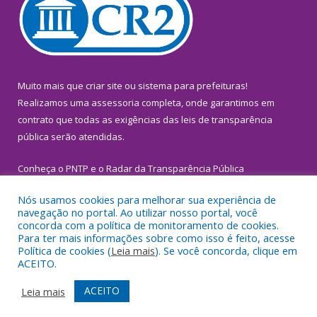
Muito mais que
criar site
ou
sistema para prefeituras
!
Realizamos uma
assessoria
completa, onde garantimos em
contrato que todas as exigências das
leis de transparência
pública
serão atendidas.
Conheça o
PNTP
e o
Radar da Transparência Pública
Nós usamos cookies para melhorar sua experiência de
navegação no portal. Ao utilizar nosso portal, você
concorda com a política de monitoramento de cookies.
Para ter mais informações sobre como isso é feito, acesse
Todos os direitos reservados a Prefeitura Municipal de
Política de cookies (
Leia mais
). Se você concorda, clique em
Inhangapi.
ACEITO.
Mapa do Site
Acessar Área Administrativa
ACEITO
Leia mais
Acessar Webmail