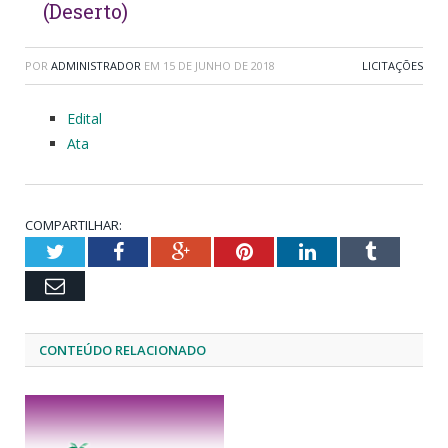
(Deserto)
POR
ADMINISTRADOR
EM
15 DE JUNHO DE 2018
LICITAÇÕES
Edital
Ata
COMPARTILHAR:
Twitter
Facebook
Google+
Pinterest
LinkedIn
Tumblr
Email
CONTEÚDO RELACIONADO