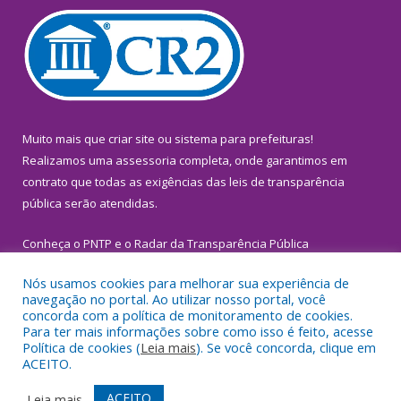
Muito mais que
criar site
ou
sistema para prefeituras
!
Realizamos uma
assessoria
completa, onde garantimos em
contrato que todas as exigências das
leis de transparência
pública
serão atendidas.
Conheça o
PNTP
e o
Radar da Transparência Pública
Nós usamos cookies para melhorar sua experiência de
navegação no portal. Ao utilizar nosso portal, você
concorda com a política de monitoramento de cookies.
Para ter mais informações sobre como isso é feito, acesse
Todos os direitos reservados a Prefeitura Municipal de
Política de cookies (
Leia mais
). Se você concorda, clique em
Inhangapi.
ACEITO.
Mapa do Site
Acessar Área Administrativa
ACEITO
Leia mais