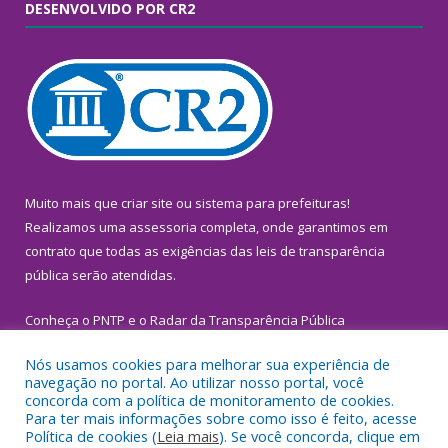
DESENVOLVIDO POR CR2
Muito mais que
criar site
ou
sistema para prefeituras
!
Realizamos uma
assessoria
completa, onde garantimos em
contrato que todas as exigências das
leis de transparência
pública
serão atendidas.
Conheça o
PNTP
e o
Radar da Transparência Pública
Nós usamos cookies para melhorar sua experiência de
navegação no portal. Ao utilizar nosso portal, você
concorda com a política de monitoramento de cookies.
Para ter mais informações sobre como isso é feito, acesse
Todos os direitos reservados a Prefeitura Municipal de
Política de cookies (
Leia mais
). Se você concorda, clique em
Inhangapi.