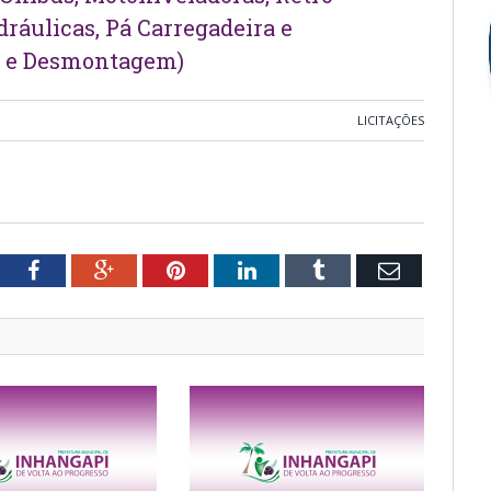
ráulicas, Pá Carregadeira e
m e Desmontagem)
LICITAÇÕES
tter
Facebook
Google+
Pinterest
LinkedIn
Tumblr
Email