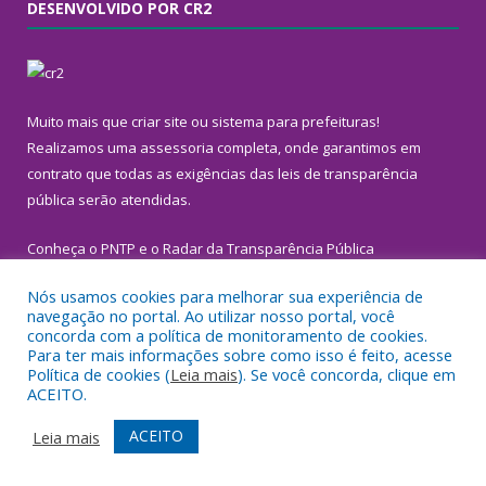
DESENVOLVIDO POR CR2
Muito mais que
criar site
ou
sistema para prefeituras
!
Realizamos uma
assessoria
completa, onde garantimos em
contrato que todas as exigências das
leis de transparência
pública
serão atendidas.
Conheça o
PNTP
e o
Radar da Transparência Pública
Nós usamos cookies para melhorar sua experiência de
navegação no portal. Ao utilizar nosso portal, você
concorda com a política de monitoramento de cookies.
Para ter mais informações sobre como isso é feito, acesse
Todos os direitos reservados a Prefeitura Municipal de
Política de cookies (
Leia mais
). Se você concorda, clique em
Inhangapi.
ACEITO.
Mapa do Site
Acessar Área Administrativa
ACEITO
Leia mais
Acessar Webmail