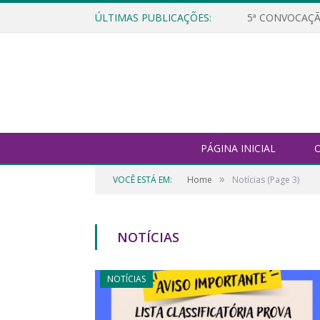
ÚLTIMAS PUBLICAÇÕES:
5ª CONVOCAÇÃ
PÁGINA INICIAL
O
»
VOCÊ ESTÁ EM:
Home
Notícias
(Page 3)
NOTÍCIAS
NOTÍCIAS