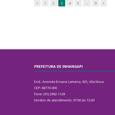
Previous
Next
1
2
3
4
5
…
9
PREFEITURA DE INHANGAPI
End.: Avenida Ernane Lameira, 925, Vila Nova
CEP: 68770-000
Fone: (91) 2992-1128
Horário de atendimento: 07:00 às 13:00