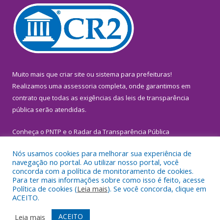
Muito mais que
criar site
ou
sistema para prefeituras
!
Realizamos uma
assessoria
completa, onde garantimos em
contrato que todas as exigências das
leis de transparência
pública
serão atendidas.
Conheça o
PNTP
e o
Radar da Transparência Pública
Nós usamos cookies para melhorar sua experiência de
navegação no portal. Ao utilizar nosso portal, você
concorda com a política de monitoramento de cookies.
Para ter mais informações sobre como isso é feito, acesse
Todos os direitos reservados a Prefeitura Municipal de
Política de cookies (
Leia mais
). Se você concorda, clique em
Inhangapi.
ACEITO.
Mapa do Site
Acessar Área Administrativa
ACEITO
Leia mais