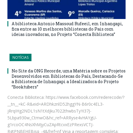
A biblioteca Antonio Massoud Rufeeil, em Inhangapi,
fica entre as 10 melhores bibliotecas do Pais com
ideias inovadoras, no Projeto “Conecta Biblioteca”
NOTÍCIAS
No Site da ONG Recorde, uma Matéria sobre os Projetos
Desenvolvidos em Bibliotecas do País, Destacando-Se
a Biblioteca de Inhangapi a Idealizadora do Projeto
“Booktubers”
Conecta Biblioteca: https://www.facebook.com/rederecode/?
__tn__=kC-R&eid=ARDhkznlD52hggYN-B6r0c4EL3-
jRrqIHg2NDL1sN1tXdjku7022thwbsTyYi37J-
5Lbpa930w_CtmwO&hc_ref=ARRyse4vHAYgU-
g1rcoOC4NsXhMjyCuZApRtcvxEzPRexsVCTJ-
RgtPNBEHEBjsq_-4&fref=nf Veja a reportagem completa: