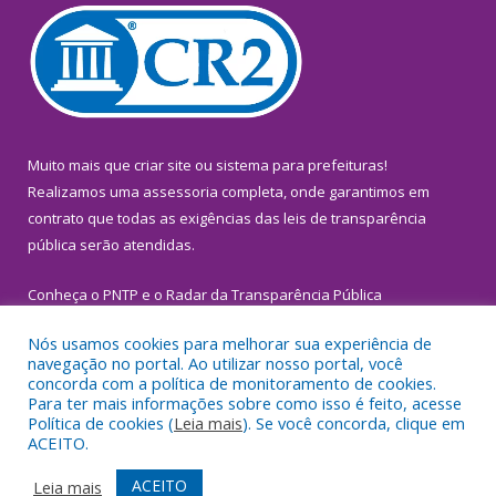
Muito mais que
criar site
ou
sistema para prefeituras
!
Realizamos uma
assessoria
completa, onde garantimos em
contrato que todas as exigências das
leis de transparência
pública
serão atendidas.
Conheça o
PNTP
e o
Radar da Transparência Pública
Nós usamos cookies para melhorar sua experiência de
navegação no portal. Ao utilizar nosso portal, você
concorda com a política de monitoramento de cookies.
Para ter mais informações sobre como isso é feito, acesse
Todos os direitos reservados a Prefeitura Municipal de
Política de cookies (
Leia mais
). Se você concorda, clique em
Inhangapi.
ACEITO.
Mapa do Site
Acessar Área Administrativa
ACEITO
Leia mais