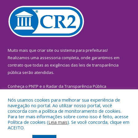
Muito mais que
criar site
ou
sistema para prefeituras
!
Realizamos uma
assessoria
completa, onde garantimos em
contrato que todas as exigências das
leis de transparência
pública
serão atendidas.
Conheça o
PNTP
e o
Radar da Transparência Pública
Nós usamos cookies para melhorar sua experiência de
navegação no portal. Ao utilizar nosso portal, você
concorda com a política de monitoramento de cookies.
Para ter mais informações sobre como isso é feito, acesse
Todos os direitos reservados a Prefeitura Municipal de
Política de cookies (
Leia mais
). Se você concorda, clique em
Inhangapi.
ACEITO.