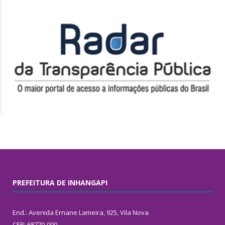
PREFEITURA DE INHANGAPI
End.: Avenida Ernane Lameira, 925, Vila Nova
CEP: 68770-000