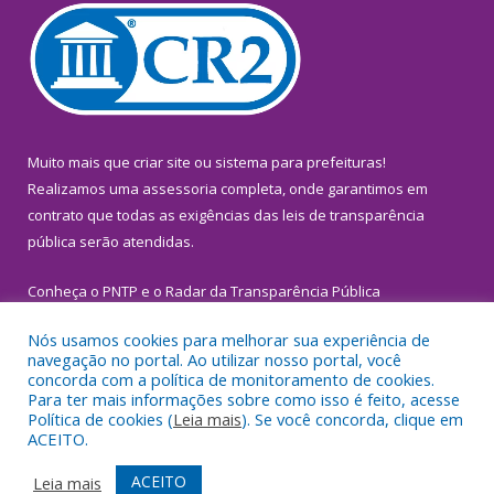
Muito mais que
criar site
ou
sistema para prefeituras
!
Realizamos uma
assessoria
completa, onde garantimos em
contrato que todas as exigências das
leis de transparência
pública
serão atendidas.
Conheça o
PNTP
e o
Radar da Transparência Pública
Nós usamos cookies para melhorar sua experiência de
navegação no portal. Ao utilizar nosso portal, você
concorda com a política de monitoramento de cookies.
Para ter mais informações sobre como isso é feito, acesse
Todos os direitos reservados a Prefeitura Municipal de
Política de cookies (
Leia mais
). Se você concorda, clique em
Inhangapi.
ACEITO.
Mapa do Site
Acessar Área Administrativa
ACEITO
Leia mais