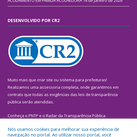
ACOLHIMENTO EM FAMÍLIA ACOLHEDORA
14 de janeiro de 2026
DESENVOLVIDO POR CR2
Muito mais que
criar site
ou
sistema para prefeituras
!
Realizamos uma
assessoria
completa, onde garantimos em
contrato que todas as exigências das
leis de transparência
pública
serão atendidas.
Conheça o
PNTP
e o
Radar da Transparência Pública
Nós usamos cookies para melhorar sua experiência de
navegação no portal. Ao utilizar nosso portal, você