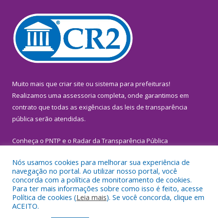
Muito mais que
criar site
ou
sistema para prefeituras
!
Realizamos uma
assessoria
completa, onde garantimos em
contrato que todas as exigências das
leis de transparência
pública
serão atendidas.
Conheça o
PNTP
e o
Radar da Transparência Pública
Nós usamos cookies para melhorar sua experiência de
navegação no portal. Ao utilizar nosso portal, você
concorda com a política de monitoramento de cookies.
Para ter mais informações sobre como isso é feito, acesse
Todos os direitos reservados a Prefeitura Municipal de
Política de cookies (
Leia mais
). Se você concorda, clique em
Inhangapi.
ACEITO.