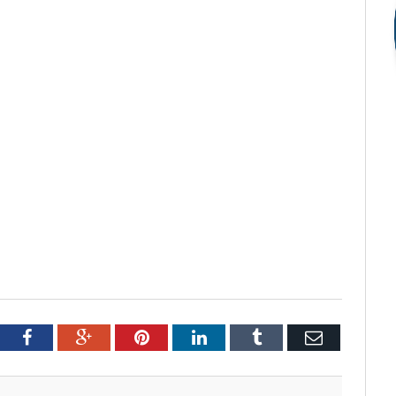
tter
Facebook
Google+
Pinterest
LinkedIn
Tumblr
Email