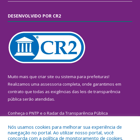
DESENVOLVIDO POR CR2
Muito mais que
criar site
ou
sistema para prefeituras
!
Realizamos uma
assessoria
completa, onde garantimos em
contrato que todas as exigências das
leis de transparência
pública
serão atendidas.
Conheça o
PNTP
e o
Radar da Transparência Pública
Nós usamos cookies para melhorar sua experiência de
navegação no portal. Ao utilizar nosso portal, você
concorda com a política de monitoramento de cookies.