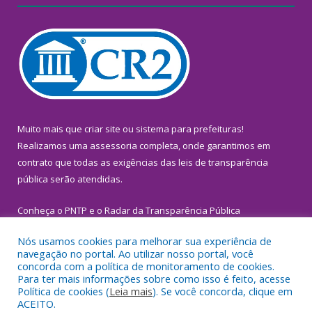
Muito mais que
criar site
ou
sistema para prefeituras
!
Realizamos uma
assessoria
completa, onde garantimos em
contrato que todas as exigências das
leis de transparência
pública
serão atendidas.
Conheça o
PNTP
e o
Radar da Transparência Pública
Nós usamos cookies para melhorar sua experiência de
navegação no portal. Ao utilizar nosso portal, você
concorda com a política de monitoramento de cookies.
Para ter mais informações sobre como isso é feito, acesse
Todos os direitos reservados a Prefeitura Municipal de
Política de cookies (
Leia mais
). Se você concorda, clique em
Inhangapi.
ACEITO.