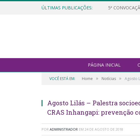
ÚLTIMAS PUBLICAÇÕES:
5ª CONVOCAÇÃ
PÁGINA INICIAL
O
»
»
VOCÊ ESTÁ EM:
Home
Notícias
Agosto L
Agosto Lilás – Palestra socio
CRAS Inhangapi: prevenção co
POR
ADMINISTRADOR
EM
24 DE AGOSTO DE 2018