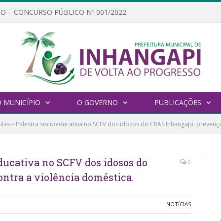
O – CONCURSO PÚBLICO Nº 001/2022
 MUNICÍPIO
O GOVERNO
PUBLICAÇÕES
ilás – Palestra socioeducativa no SCFV dos idosos do CRAS Inhangapi: prevençã
educativa no SCFV dos idosos do
0
ntra a violência doméstica.
NOTÍCIAS