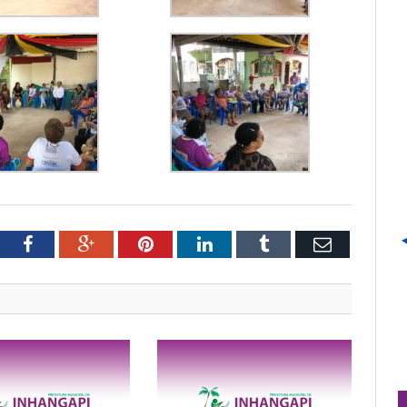
tter
Facebook
Google+
Pinterest
LinkedIn
Tumblr
Email