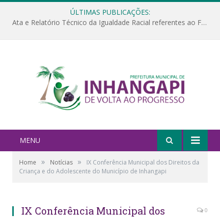
ÚLTIMAS PUBLICAÇÕES:
Ata e Relatório Técnico da Igualdade Racial referentes ao Fórum da Igualdade Racial – 06/11/2025
MENU
»
»
Home
Notícias
IX Conferência Municipal dos Direitos da
Criança e do Adolescente do Município de Inhangapi
IX Conferência Municipal dos
0