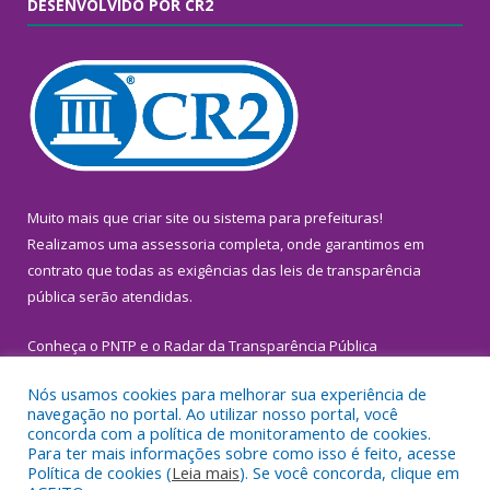
DESENVOLVIDO POR CR2
Muito mais que
criar site
ou
sistema para prefeituras
!
Realizamos uma
assessoria
completa, onde garantimos em
contrato que todas as exigências das
leis de transparência
pública
serão atendidas.
Conheça o
PNTP
e o
Radar da Transparência Pública
Nós usamos cookies para melhorar sua experiência de
navegação no portal. Ao utilizar nosso portal, você
concorda com a política de monitoramento de cookies.
Para ter mais informações sobre como isso é feito, acesse
Todos os direitos reservados a Prefeitura Municipal de
Política de cookies (
Leia mais
). Se você concorda, clique em
Inhangapi.