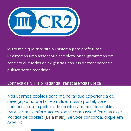
Muito mais que
criar site
ou
sistema para prefeituras
!
Realizamos uma
assessoria
completa, onde garantimos em
contrato que todas as exigências das
leis de transparência
pública
serão atendidas.
Conheça o
PNTP
e o
Radar da Transparência Pública
Nós usamos cookies para melhorar sua experiência de
navegação no portal. Ao utilizar nosso portal, você
concorda com a política de monitoramento de cookies.
Para ter mais informações sobre como isso é feito, acesse
Todos os direitos reservados a Prefeitura Municipal de
Política de cookies (
Leia mais
). Se você concorda, clique em
Inhangapi.
ACEITO.