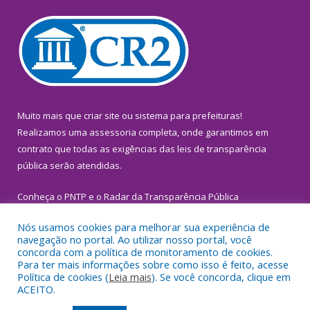
Muito mais que
criar site
ou
sistema para prefeituras
!
Realizamos uma
assessoria
completa, onde garantimos em
contrato que todas as exigências das
leis de transparência
pública
serão atendidas.
Conheça o
PNTP
e o
Radar da Transparência Pública
Nós usamos cookies para melhorar sua experiência de
navegação no portal. Ao utilizar nosso portal, você
concorda com a política de monitoramento de cookies.
Para ter mais informações sobre como isso é feito, acesse
Todos os direitos reservados a Prefeitura Municipal de
Política de cookies (
Leia mais
). Se você concorda, clique em
Inhangapi.
ACEITO.