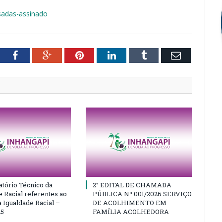
sadas-assinado
tter
Facebook
Google+
Pinterest
LinkedIn
Tumblr
Email
atório Técnico da
2° EDITAL DE CHAMADA
e Racial referentes ao
PÚBLICA Nº 001/2026 SERVIÇO
 Igualdade Racial –
DE ACOLHIMENTO EM
25
FAMÍLIA ACOLHEDORA