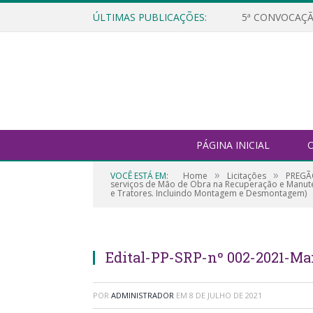
ÚLTIMAS PUBLICAÇÕES:
5ª CONVOCAÇÃ
PÁGINA INICIAL
O
»
»
VOCÊ ESTÁ EM:
Home
Licitações
PREGÃO
serviços de Mão de Obra na Recuperação e Manuten
e Tratores. Incluindo Montagem e Desmontagem)
Edital-PP-SRP-nº 002-2021-Ma
POR
ADMINISTRADOR
EM
8 DE JULHO DE 2021