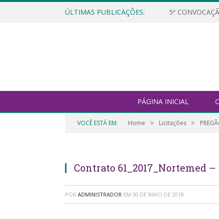
ÚLTIMAS PUBLICAÇÕES:
5ª CONVOCAÇÃ
PÁGINA INICIAL
O
»
»
VOCÊ ESTÁ EM:
Home
Licitações
PREGÃ
Contrato 61_2017_Nortemed –
POR
ADMINISTRADOR
EM
30 DE MAIO DE 2018