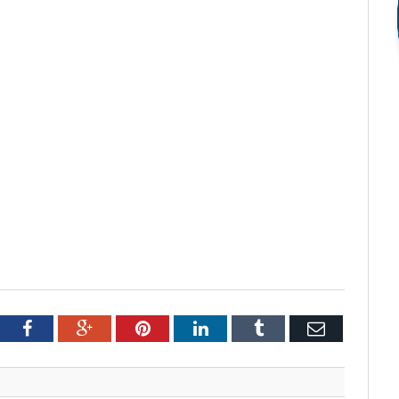
tter
Facebook
Google+
Pinterest
LinkedIn
Tumblr
Email