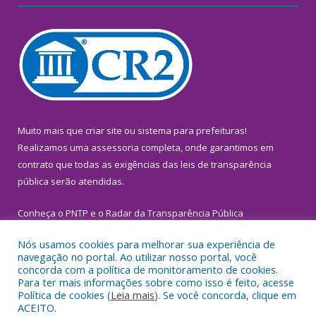
Muito mais que
criar site
ou
sistema para prefeituras
!
Realizamos uma
assessoria
completa, onde garantimos em
contrato que todas as exigências das
leis de transparência
pública
serão atendidas.
Conheça o
PNTP
e o
Radar da Transparência Pública
Nós usamos cookies para melhorar sua experiência de
navegação no portal. Ao utilizar nosso portal, você
concorda com a política de monitoramento de cookies.
Para ter mais informações sobre como isso é feito, acesse
Todos os direitos reservados a Prefeitura Municipal de
Política de cookies (
Leia mais
). Se você concorda, clique em
Inhangapi.
ACEITO.