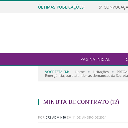
ÚLTIMAS PUBLICAÇÕES:
5ª CONVOCAÇÃ
PÁGINA INICIAL
O
»
»
VOCÊ ESTÁ EM:
Home
Licitações
PREGÃO
Emergência, para atender as demandas da Secretar
MINUTA DE CONTRATO (12)
POR
CR2-ADMIN10
EM
11 DE JANEIRO DE 2024