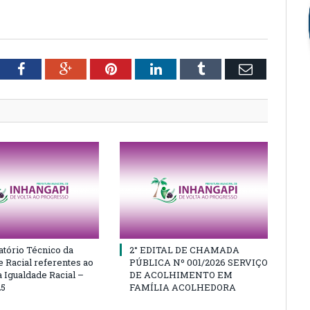
tter
Facebook
Google+
Pinterest
LinkedIn
Tumblr
Email
atório Técnico da
2° EDITAL DE CHAMADA
e Racial referentes ao
PÚBLICA Nº 001/2026 SERVIÇO
 Igualdade Racial –
DE ACOLHIMENTO EM
25
FAMÍLIA ACOLHEDORA