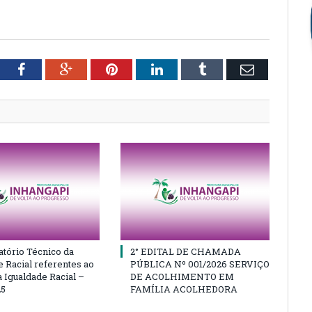
tter
Facebook
Google+
Pinterest
LinkedIn
Tumblr
Email
atório Técnico da
2° EDITAL DE CHAMADA
e Racial referentes ao
PÚBLICA Nº 001/2026 SERVIÇO
 Igualdade Racial –
DE ACOLHIMENTO EM
25
FAMÍLIA ACOLHEDORA