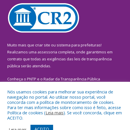
Muito mais que
criar site
ou
sistema para prefeituras
!
Realizamos uma
assessoria
completa, onde garantimos em
contrato que todas as exigências das
leis de transparência
pública
serão atendidas.
Conheça o
PNTP
e o
Radar da Transparência Pública
Nós usamos cookies para melhorar sua experiência de
navegação no portal. Ao utilizar nosso portal, você
concorda com a política de monitoramento de cookies.
Para ter mais informações sobre como isso é feito, acesse
Todos os direitos reservados a Prefeitura Municipal de
Política de cookies (
Leia mais
). Se você concorda, clique em
Inhangapi.
ACEITO.
Mapa do Site
Acessar Área Administrativa
ACEITO
Leia mais