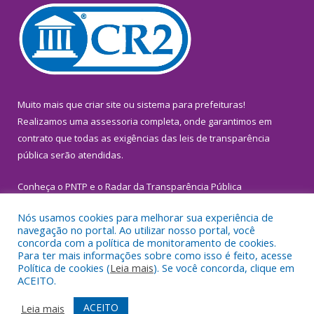
Muito mais que
criar site
ou
sistema para prefeituras
!
Realizamos uma
assessoria
completa, onde garantimos em
contrato que todas as exigências das
leis de transparência
pública
serão atendidas.
Conheça o
PNTP
e o
Radar da Transparência Pública
Nós usamos cookies para melhorar sua experiência de
navegação no portal. Ao utilizar nosso portal, você
concorda com a política de monitoramento de cookies.
Para ter mais informações sobre como isso é feito, acesse
Todos os direitos reservados a Prefeitura Municipal de
Política de cookies (
Leia mais
). Se você concorda, clique em
Inhangapi.
ACEITO.
Mapa do Site
Acessar Área Administrativa
ACEITO
Leia mais