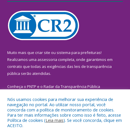
Muito mais que
criar site
ou
sistema para prefeituras
!
Realizamos uma
assessoria
completa, onde garantimos em
contrato que todas as exigências das
leis de transparência
pública
serão atendidas.
Conheça o
PNTP
e o
Radar da Transparência Pública
Nós usamos cookies para melhorar sua experiência de
navegação no portal. Ao utilizar nosso portal, você
concorda com a política de monitoramento de cookies.
Para ter mais informações sobre como isso é feito, acesse
Todos os direitos reservados a Prefeitura Municipal de
Política de cookies (
Leia mais
). Se você concorda, clique em
Inhangapi.
ACEITO.