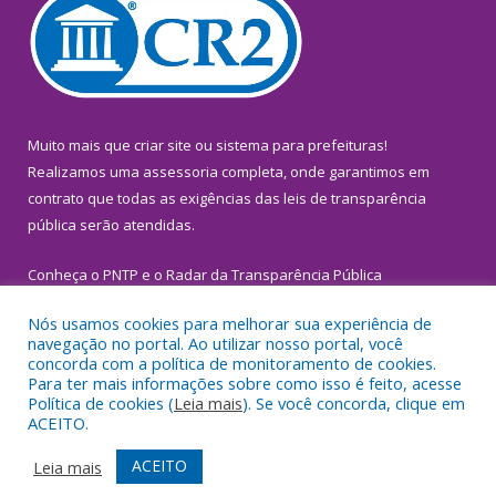
Muito mais que
criar site
ou
sistema para prefeituras
!
Realizamos uma
assessoria
completa, onde garantimos em
contrato que todas as exigências das
leis de transparência
pública
serão atendidas.
Conheça o
PNTP
e o
Radar da Transparência Pública
Nós usamos cookies para melhorar sua experiência de
navegação no portal. Ao utilizar nosso portal, você
concorda com a política de monitoramento de cookies.
Para ter mais informações sobre como isso é feito, acesse
Todos os direitos reservados a Prefeitura Municipal de
Política de cookies (
Leia mais
). Se você concorda, clique em
Inhangapi.
ACEITO.
Mapa do Site
Acessar Área Administrativa
ACEITO
Leia mais
Acessar Webmail