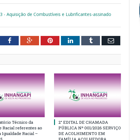
23 - Aquisição de Combustíveis e Lubrificantes-assinado
tter
Facebook
Google+
Pinterest
LinkedIn
Tumblr
Email
atório Técnico da
2° EDITAL DE CHAMADA
e Racial referentes ao
PÚBLICA Nº 001/2026 SERVIÇO
 Igualdade Racial –
DE ACOLHIMENTO EM
25
FAMÍLIA ACOLHEDORA