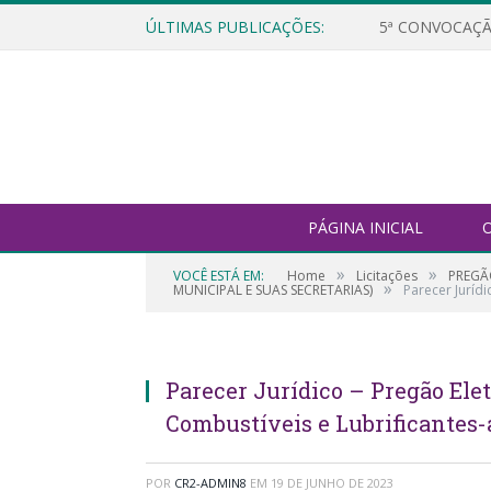
ÚLTIMAS PUBLICAÇÕES:
5ª CONVOCAÇÃ
PÁGINA INICIAL
O
»
»
VOCÊ ESTÁ EM:
Home
Licitações
PREGÃO
»
MUNICIPAL E SUAS SECRETARIAS)
Parecer Juríd
Parecer Jurídico – Pregão Ele
Combustíveis e Lubrificantes
POR
CR2-ADMIN8
EM
19 DE JUNHO DE 2023