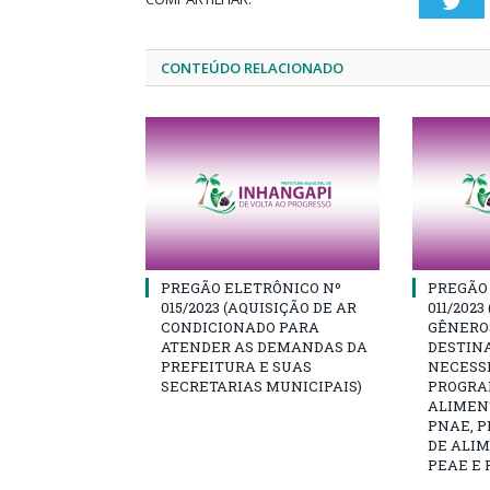
Twi
CONTEÚDO RELACIONADO
PREGÃO ELETRÔNICO Nº
PREGÃO
015/2023 (AQUISIÇÃO DE AR
011/2023
CONDICIONADO PARA
GÊNEROS
ATENDER AS DEMANDAS DA
DESTIN
PREFEITURA E SUAS
NECESS
SECRETARIAS MUNICIPAIS)
PROGRA
ALIMEN
PNAE, 
DE ALI
PEAE E 