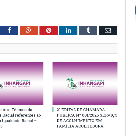
tter
Facebook
Google+
Pinterest
LinkedIn
Tumblr
Email
atório Técnico da
2° EDITAL DE CHAMADA
e Racial referentes ao
PÚBLICA Nº 001/2026 SERVIÇO
 Igualdade Racial –
DE ACOLHIMENTO EM
25
FAMÍLIA ACOLHEDORA