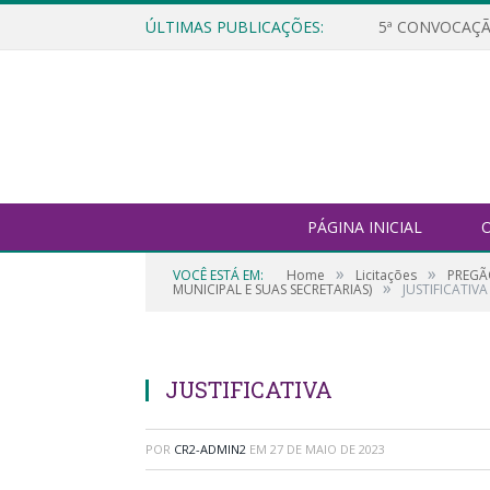
ÚLTIMAS PUBLICAÇÕES:
5ª CONVOCAÇÃ
PÁGINA INICIAL
O
»
»
VOCÊ ESTÁ EM:
Home
Licitações
PREGÃO
»
MUNICIPAL E SUAS SECRETARIAS)
JUSTIFICATIVA
JUSTIFICATIVA
POR
CR2-ADMIN2
EM
27 DE MAIO DE 2023