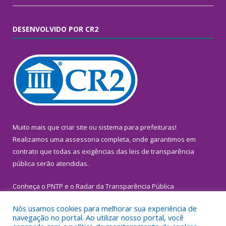
DESENVOLVIDO POR CR2
Muito mais que
criar site
ou
sistema para prefeituras
!
Realizamos uma
assessoria
completa, onde garantimos em
contrato que todas as exigências das
leis de transparência
pública
serão atendidas.
Conheça o
PNTP
e o
Radar da Transparência Pública
Nós usamos cookies para melhorar sua experiência de
navegação no portal. Ao utilizar nosso portal, você