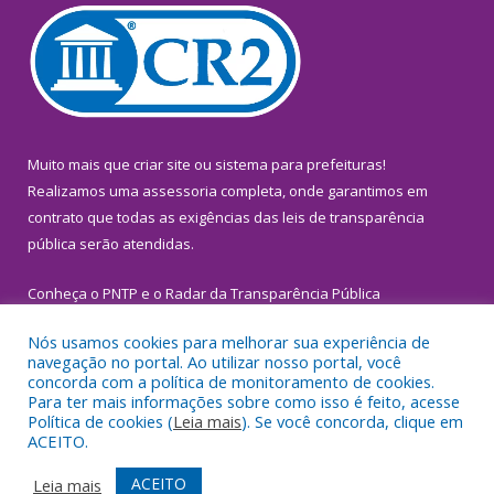
Muito mais que
criar site
ou
sistema para prefeituras
!
Realizamos uma
assessoria
completa, onde garantimos em
contrato que todas as exigências das
leis de transparência
pública
serão atendidas.
Conheça o
PNTP
e o
Radar da Transparência Pública
Nós usamos cookies para melhorar sua experiência de
navegação no portal. Ao utilizar nosso portal, você
concorda com a política de monitoramento de cookies.
Para ter mais informações sobre como isso é feito, acesse
Todos os direitos reservados a Prefeitura Municipal de
Política de cookies (
Leia mais
). Se você concorda, clique em
Inhangapi.
ACEITO.
Mapa do Site
Acessar Área Administrativa
ACEITO
Leia mais