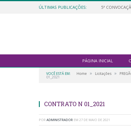
ÚLTIMAS PUBLICAÇÕES:
5ª CONVOCAÇÃ
PÁGINA INICIAL
O
»
»
VOCÊ ESTÁ EM:
Home
Licitações
PREGÃO
01_2021
CONTRATO N 01_2021
POR
ADMINISTRADOR
EM
27 DE MAIO DE 2021