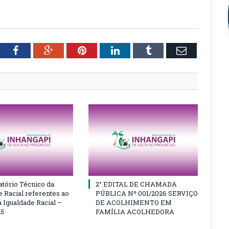
tter
Facebook
Google+
Pinterest
LinkedIn
Tumblr
Email
atório Técnico da
2° EDITAL DE CHAMADA
e Racial referentes ao
PÚBLICA Nº 001/2026 SERVIÇO
 Igualdade Racial –
DE ACOLHIMENTO EM
25
FAMÍLIA ACOLHEDORA