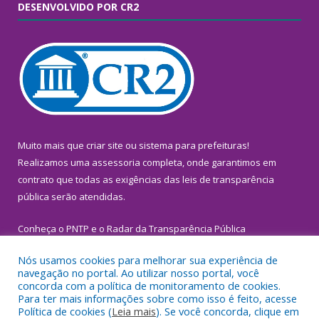
DESENVOLVIDO POR CR2
Muito mais que
criar site
ou
sistema para prefeituras
!
Realizamos uma
assessoria
completa, onde garantimos em
contrato que todas as exigências das
leis de transparência
pública
serão atendidas.
Conheça o
PNTP
e o
Radar da Transparência Pública
Nós usamos cookies para melhorar sua experiência de
navegação no portal. Ao utilizar nosso portal, você
concorda com a política de monitoramento de cookies.
Para ter mais informações sobre como isso é feito, acesse
Todos os direitos reservados a Prefeitura Municipal de
Política de cookies (
Leia mais
). Se você concorda, clique em
Inhangapi.