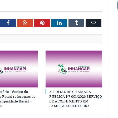
tter
Facebook
Google+
Pinterest
LinkedIn
Tumblr
Email
atório Técnico da
2° EDITAL DE CHAMADA
e Racial referentes ao
PÚBLICA Nº 001/2026 SERVIÇO
 Igualdade Racial –
DE ACOLHIMENTO EM
25
FAMÍLIA ACOLHEDORA