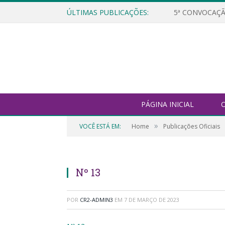
ÚLTIMAS PUBLICAÇÕES:
5ª CONVOCAÇÃ
PÁGINA INICIAL
O
»
VOCÊ ESTÁ EM:
Home
Publicações Oficiais
Nº 13
POR
CR2-ADMIN3
EM
7 DE MARÇO DE 2023