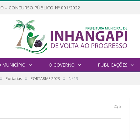
O – CONCURSO PÚBLICO Nº 001/2022
 MUNICÍPIO
O GOVERNO
PUBLICAÇÕES
»
»
»
Portarias
PORTARIAS 2023
Nº 13
0