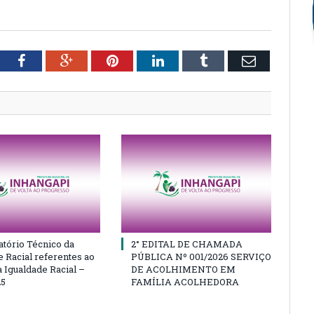
tter
Facebook
Google+
Pinterest
LinkedIn
Tumblr
Email
atório Técnico da
2° EDITAL DE CHAMADA
e Racial referentes ao
PÚBLICA Nº 001/2026 SERVIÇO
 Igualdade Racial –
DE ACOLHIMENTO EM
25
FAMÍLIA ACOLHEDORA