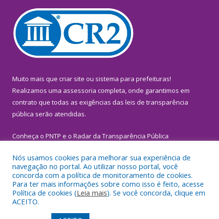
Muito mais que
criar site
ou
sistema para prefeituras
!
Realizamos uma
assessoria
completa, onde garantimos em
contrato que todas as exigências das
leis de transparência
pública
serão atendidas.
Conheça o
PNTP
e o
Radar da Transparência Pública
Nós usamos cookies para melhorar sua experiência de
navegação no portal. Ao utilizar nosso portal, você
concorda com a política de monitoramento de cookies.
Para ter mais informações sobre como isso é feito, acesse
Todos os direitos reservados a Prefeitura Municipal de
Política de cookies (
Leia mais
). Se você concorda, clique em
Inhangapi.
ACEITO.