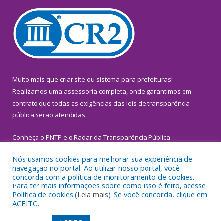
Muito mais que
criar site
ou
sistema para prefeituras
!
Realizamos uma
assessoria
completa, onde garantimos em
contrato que todas as exigências das
leis de transparência
pública
serão atendidas.
Conheça o
PNTP
e o
Radar da Transparência Pública
Nós usamos cookies para melhorar sua experiência de
navegação no portal. Ao utilizar nosso portal, você
concorda com a política de monitoramento de cookies.
Para ter mais informações sobre como isso é feito, acesse
Todos os direitos reservados a Prefeitura Municipal de
Política de cookies (
Leia mais
). Se você concorda, clique em
Inhangapi.
ACEITO.