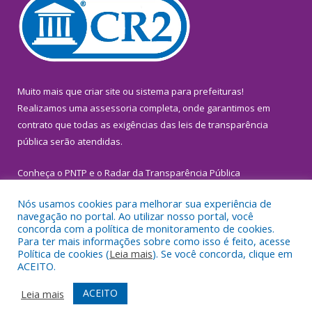
Muito mais que
criar site
ou
sistema para prefeituras
!
Realizamos uma
assessoria
completa, onde garantimos em
contrato que todas as exigências das
leis de transparência
pública
serão atendidas.
Conheça o
PNTP
e o
Radar da Transparência Pública
Nós usamos cookies para melhorar sua experiência de
navegação no portal. Ao utilizar nosso portal, você
concorda com a política de monitoramento de cookies.
Para ter mais informações sobre como isso é feito, acesse
Todos os direitos reservados a Prefeitura Municipal de
Política de cookies (
Leia mais
). Se você concorda, clique em
Inhangapi.
ACEITO.
Mapa do Site
Acessar Área Administrativa
ACEITO
Leia mais
Acessar Webmail